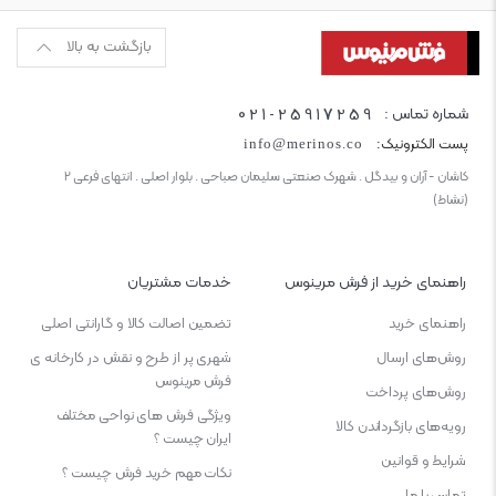
بازگشت به بالا
021-25917259
شماره تماس :
پست الکترونیک:
info@merinos.co
کاشان - آران و بیدگل . شهرک صنعتی سلیمان صباحی . بلوار اصلی . انتهای فرعی ۲
(نشاط)
راهنمای خرید از فرش مرینوس
خدمات مشتریان
راهنمای خرید
تضمین اصالت کالا و گارانتی اصلی
روش‌های ارسال
شهری پر از طرح و نقش در کارخانه ی
فرش مرینوس
روش‌های پرداخت
ویژگی‌ فرش‌ های نواحی مختلف
رویه‌های بازگرداندن کالا
ایران چیست ؟
شرایط و قوانین
نکات مهم خرید فرش چیست ؟