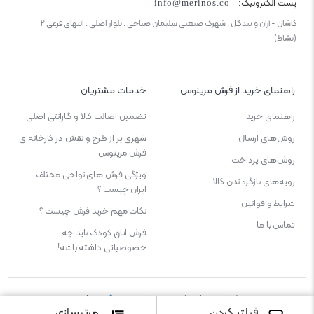
پست الکترونیک:
info@merinos.co
کاشان - آران و بیدگل . شهرک صنعتی سلیمان صباحی . بلوار اصلی . انتهای فرعی ۲
(نشاط)
راهنمای خرید از فرش مرینوس
خدمات مشتریان
راهنمای خرید
تضمین اصالت کالا و گارانتی اصلی
روش‌های ارسال
شهری پر از طرح و نقش در کارخانه ی
فرش مرینوس
روش‌های پرداخت
ویژگی‌ فرش‌ های نواحی مختلف
رویه‌های بازگرداندن کالا
ایران چیست ؟
شرایط و قوانین
نکات مهم خرید فرش چیست ؟
تماس با ما
فرش اتاق کودک باید چه
خصوصیاتی داشته باشه!
طراحی و پشتیبانی و میزبانی :
میهن گستر پارس
فیلتر کردن
مرتبسازی