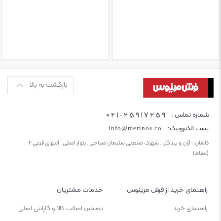
بازگشت به بالا
021-25917259
شماره تماس :
پست الکترونیک:
info@merinos.co
کاشان - آران و بیدگل . شهرک صنعتی سلیمان صباحی . بلوار اصلی . انتهای فرعی ۲
(نشاط)
راهنمای خرید از فرش مرینوس
خدمات مشتریان
راهنمای خرید
تضمین اصالت کالا و گارانتی اصلی