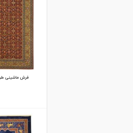
زرشکی
سبز
سبز آبی
سبز تیره
سرمه ای
سفید
طلایی
فرش ماشینی طرح اف
طوسی
فیروزه ای
فیلی
قرمز
کرم
کرم حاشیه لاکی