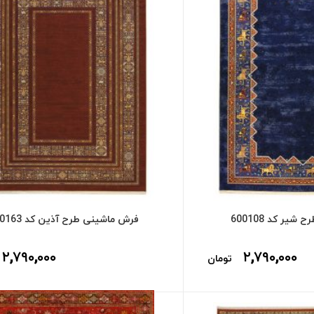
یر کد 600108
فرش ماشینی طرح آذین کد 600163
۲,۷۹۰,۰۰۰
۲,۷۹۰,۰۰۰
تومان