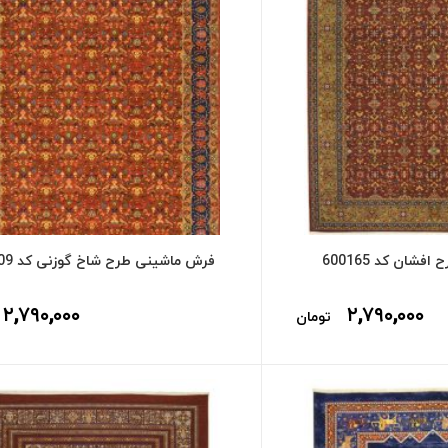
شان کد 600165
فرش ماشینی طرح شاخ گوزنی کد 600109
۲,۷۹۰,۰۰۰
۲,۷۹۰,۰۰۰
تومان