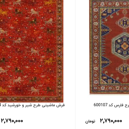
رس کد 600107
فرش ماشینی طرح شیر و خورشید کد 600104
۲,۷۹۰,۰۰۰
۲,۷۹۰,۰۰۰
تومان