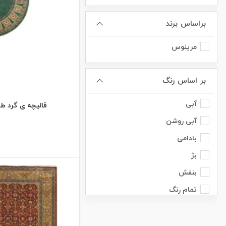
براساس برند
مرینوس
بر اساس رنگ
آبی
قالیچه ی گرد طرح ش
آبی روشن
بادامی
بژ
بنفش
تمام رنگ
خاکستری
زرد