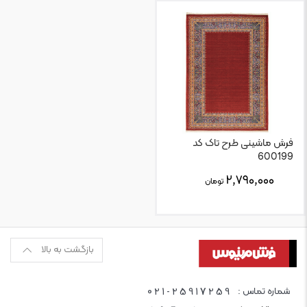
فرش ماشینی طرح تاک کد
600199
۲,۷۹۰,۰۰۰
تومان
بازگشت به بالا
021-25917259
شماره تماس :