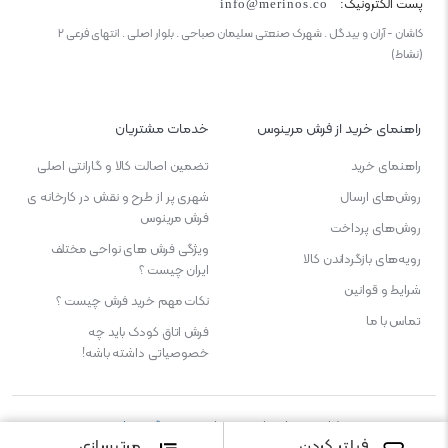
پست الکترونیک:
info@merinos.co
کاشان - آران و بیدگل . شهرک صنعتی سلیمان صباحی . بلوار اصلی . انتهای فرعی ۲
(نشاط)
راهنمای خرید از فرش مرینوس
خدمات مشتریان
راهنمای خرید
تضمین اصالت کالا و گارانتی اصلی
روش‌های ارسال
شهری پر از طرح و نقش در کارخانه ی
فرش مرینوس
روش‌های پرداخت
ویژگی‌ فرش‌ های نواحی مختلف
رویه‌های بازگرداندن کالا
ایران چیست ؟
شرایط و قوانین
نکات مهم خرید فرش چیست ؟
تماس با ما
فرش اتاق کودک باید چه
خصوصیاتی داشته باشه!
طراحی و پشتیبانی و میزبانی :
میهن گستر پارس
فیلتر کردن
مرتبسازی