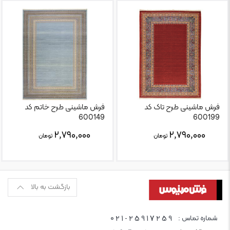
فرش ماشینی طرح تاک کد
فرش ماشینی طرح خاتم کد
600149
600199
۲,۷۹۰,۰۰۰
۲,۷۹۰,۰۰۰
تومان
تومان
بازگشت به بالا
021-25917259
شماره تماس :