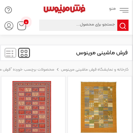
Products
۰
search
فرش ماشینی مرینوس
کارخانه و نمایشگاه فرش ماشینی مرینوس
محصولات برچسب خورده “فرش ما