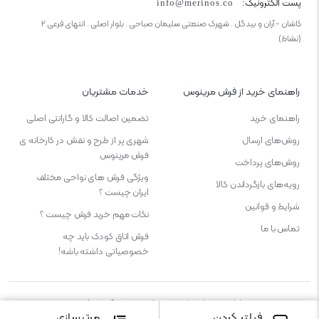
پست الکترونیک:
info@merinos.co
کاشان - آران و بیدگل . شهرک صنعتی سلیمان صباحی . بلوار اصلی . انتهای فرعی ۲
(نشاط)
راهنمای خرید از فرش مرینوس
خدمات مشتریان
راهنمای خرید
تضمین اصالت کالا و گارانتی اصلی
روش‌های ارسال
شهری پر از طرح و نقش در کارخانه ی
فرش مرینوس
روش‌های پرداخت
ویژگی‌ فرش‌ های نواحی مختلف
رویه‌های بازگرداندن کالا
ایران چیست ؟
شرایط و قوانین
نکات مهم خرید فرش چیست ؟
تماس با ما
فرش اتاق کودک باید چه
خصوصیاتی داشته باشه!
طراحی و پشتیبانی و میزبانی :
میهن گستر پارس
فیلتر کردن
مرتبسازی