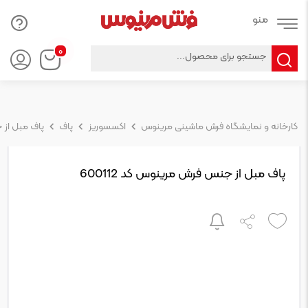
Products
۰
search
کارخانه و نمایشگاه فرش ماشینی مرینوس
اکسسوریز
پاف
پاف مبل از ج
پاف مبل از جنس فرش مرینوس کد 600112