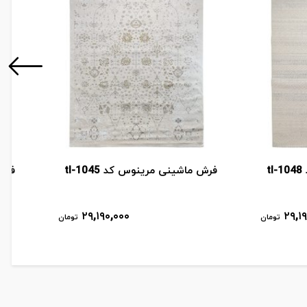
t
فرش ماشینی مرینوس کد tl-1045
فرش 
۲۹,۱۹۰,۰۰۰
۲۹,۱
تومان
تومان