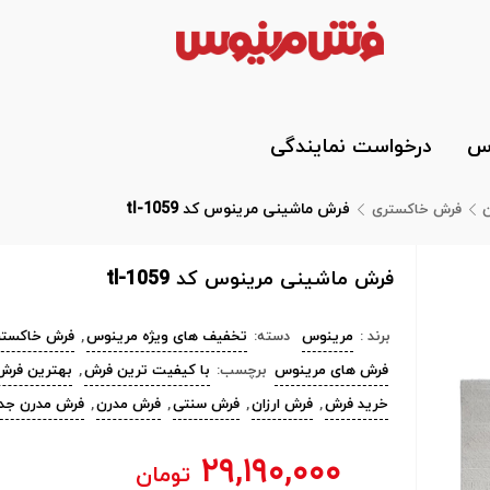
وس
درخواست نمایندگی
فرش ماشینی مرینوس کد tl-1059
فرش خاکستری
فرش ماشینی مرینوس کد tl-1059
برند :
مرینوس
دسته:
تخفیف های ویژه مرینوس
,
فرش خاکستر
فرش های مرینوس
برچسب:
با کیفیت ترین فرش
,
بهترین فرش
خرید فرش
,
فرش ارزان
,
فرش سنتی
,
فرش مدرن
,
فرش مدرن جد
۲۹,۱۹۰,۰۰۰
تومان