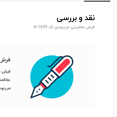
نقد و بررسی
فرش ماشینی مرینوس کد tl-1059
فرش م
علاقم
مرینوس