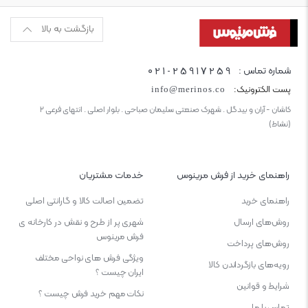
بازگشت به بالا
021-25917259
شماره تماس :
پست الکترونیک:
info@merinos.co
کاشان - آران و بیدگل . شهرک صنعتی سلیمان صباحی . بلوار اصلی . انتهای فرعی ۲
(نشاط)
راهنمای خرید از فرش مرینوس
خدمات مشتریان
راهنمای خرید
تضمین اصالت کالا و گارانتی اصلی
روش‌های ارسال
شهری پر از طرح و نقش در کارخانه ی
فرش مرینوس
روش‌های پرداخت
ویژگی‌ فرش‌ های نواحی مختلف
رویه‌های بازگرداندن کالا
ایران چیست ؟
شرایط و قوانین
نکات مهم خرید فرش چیست ؟