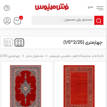
Products
۰
search
چهارمتری (2/25*1/5)
کارخانه و نمایشگاه فرش ماشینی مرینوس
محصول سایز
چهارمتری (2/25*1/5)