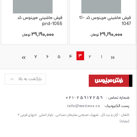
فرش ماشینی مرینوس کد tl-
فرش ماشینی مرینوس کد
prd-1055
1047
۲۹,۱۹۰,۰۰۰
۲۹,۱۹۰,۰۰۰
تومان
تومان
›
‹
3
7
6
5
4
2
1
بازگشت به بالا
021-25917259
شماره تماس :
پست الکترونیک:
info@merinos.co
کاشان - آران و بیدگل . شهرک صنعتی سلیمان صباحی . بلوار اصلی . انتهای فرعی ۲
(نشاط)