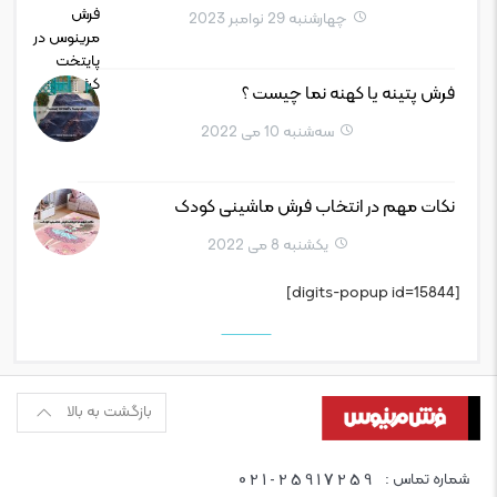
چهارشنبه 29 نوامبر 2023
فرش پتینه یا کهنه نما چیست ؟
سه‌شنبه 10 می 2022
نکات مهم در انتخاب فرش ماشینی کودک
یکشنبه 8 می 2022
[digits-popup id=15844]
بازگشت به بالا
021-25917259
شماره تماس :