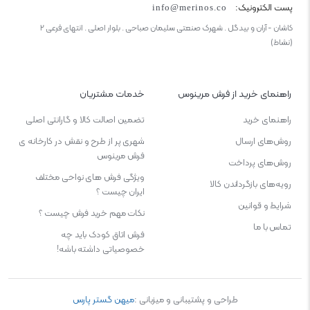
پست الکترونیک:
info@merinos.co
کاشان - آران و بیدگل . شهرک صنعتی سلیمان صباحی . بلوار اصلی . انتهای فرعی ۲
(نشاط)
راهنمای خرید از فرش مرینوس
خدمات مشتریان
راهنمای خرید
تضمین اصالت کالا و گارانتی اصلی
روش‌های ارسال
شهری پر از طرح و نقش در کارخانه ی
فرش مرینوس
روش‌های پرداخت
ویژگی‌ فرش‌ های نواحی مختلف
رویه‌های بازگرداندن کالا
ایران چیست ؟
شرایط و قوانین
نکات مهم خرید فرش چیست ؟
تماس با ما
فرش اتاق کودک باید چه
خصوصیاتی داشته باشه!
طراحی و پشتیبانی و میزبانی :
میهن گستر پارس