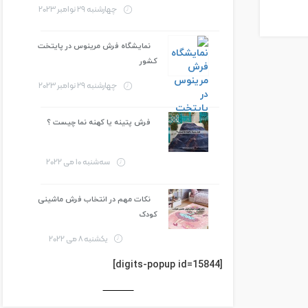
چهارشنبه 29 نوامبر 2023
نمایشگاه فرش مرینوس در پایتخت
کشور
چهارشنبه 29 نوامبر 2023
فرش پتینه یا کهنه نما چیست ؟
سه‌شنبه 10 می 2022
نکات مهم در انتخاب فرش ماشینی
کودک
یکشنبه 8 می 2022
[digits-popup id=15844]