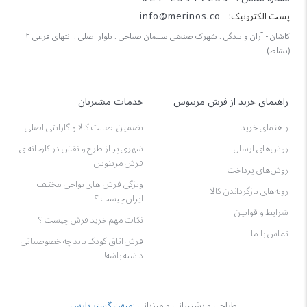
پست الکترونیک:
info@merinos.co
کاشان - آران و بیدگل . شهرک صنعتی سلیمان صباحی . بلوار اصلی . انتهای فرعی ۲
(نشاط)
راهنمای خرید از فرش مرینوس
خدمات مشتریان
راهنمای خرید
تضمین اصالت کالا و گارانتی اصلی
روش‌های ارسال
شهری پر از طرح و نقش در کارخانه ی
فرش مرینوس
روش‌های پرداخت
ویژگی‌ فرش‌ های نواحی مختلف
رویه‌های بازگرداندن کالا
ایران چیست ؟
شرایط و قوانین
نکات مهم خرید فرش چیست ؟
تماس با ما
فرش اتاق کودک باید چه خصوصیاتی
داشته باشه!
طراحی و پشتیبانی و میزبانی :
میهن گستر پارس