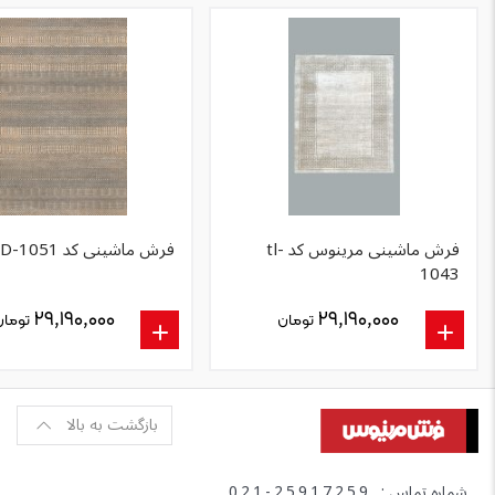
فرش ماشینی مرینوس کد tl-
فرش ماشینی کد PRD-1051
1043
۲۹,۱۹۰,۰۰۰
۲۹,۱۹۰,۰۰۰
تومان
تومان
بازگشت به بالا
شماره تماس :
021-25917259