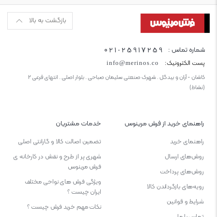
بازگشت به بالا
021-25917259
شماره تماس :
پست الکترونیک:
info@merinos.co
کاشان - آران و بیدگل . شهرک صنعتی سلیمان صباحی . بلوار اصلی . انتهای فرعی ۲
(نشاط)
راهنمای خرید از فرش مرینوس
خدمات مشتریان
راهنمای خرید
تضمین اصالت کالا و گارانتی اصلی
روش‌های ارسال
شهری پر از طرح و نقش در کارخانه ی
فرش مرینوس
روش‌های پرداخت
ویژگی‌ فرش‌ های نواحی مختلف
رویه‌های بازگرداندن کالا
ایران چیست ؟
شرایط و قوانین
نکات مهم خرید فرش چیست ؟