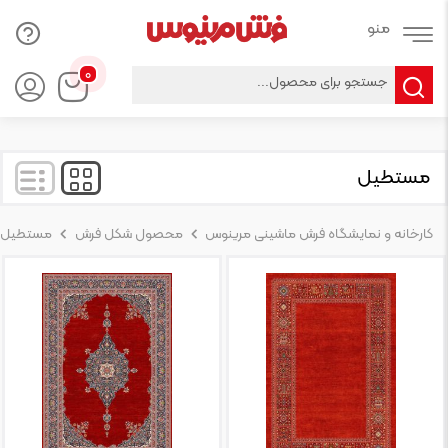
Products
۰
search
مستطیل
کارخانه و نمایشگاه فرش ماشینی مرینوس
محصول شکل فرش
مستطیل