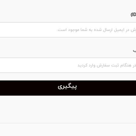
ب
پیگیری