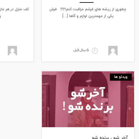
چطوری از ریشه های فرشم مراقبت کنم؟؟!! فرش
کف منزل در هر جای
یکی از مهمترین لوازم و گاها […]
و
5 سال قبل
ویدئو ها
آخر شو ، برنده شو