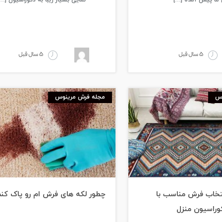
ی ما پیش آمده […]
نمایی بسیار زیبا به دکوراسیون […]
5 سال قبل
5 سال قبل
وس
مجله فرش مرینوس
تخاب فرش مناسب با
چطور لکه های فرش ام رو پاک کن
وراسیون منزل