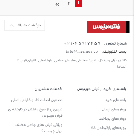
›
1
2
بازگشت به بالا
021-25917259
شماره تماس :
پست الکترونیک:
info@merinos.co
کاشان - آران و بیدگل . شهرک صنعتی سلیمان صباحی . بلوار اصلی . انتهای فرعی ۲
(نشاط)
راهنمای خرید از فرش مرینوس
خدمات مشتریان
راهنمای خرید
تضمین اصالت کالا و گارانتی اصلی
روش‌های ارسال
شهری پر از طرح و نقش در کارخانه ی
فرش مرینوس
روش‌های پرداخت
ویژگی‌ فرش‌ های نواحی مختلف
رویه‌های بازگرداندن کالا
ایران چیست ؟