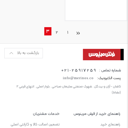
‹
3
2
1
بازگشت به بالا
021-25917259
شماره تماس :
پست الکترونیک:
info@merinos.co
کاشان - آران و بیدگل . شهرک صنعتی سلیمان صباحی . بلوار اصلی . انتهای فرعی ۲
(نشاط)
راهنمای خرید از فرش مرینوس
خدمات مشتریان
راهنمای خرید
تضمین اصالت کالا و گارانتی اصلی