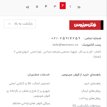
›
‹
2
5
4
3
1
بازگشت به بالا
021-25917259
شماره تماس :
پست الکترونیک:
info@merinos.co
کاشان - آران و بیدگل . شهرک صنعتی سلیمان صباحی . بلوار اصلی . انتهای فرعی ۲
(نشاط)
راهنمای خرید از فرش مرینوس
خدمات مشتریان
راهنمای خرید
تضمین اصالت کالا و گارانتی اصلی
روش‌های ارسال
شهری پر از طرح و نقش در کارخانه ی
فرش مرینوس
روش‌های پرداخت
ویژگی‌ فرش‌ های نواحی مختلف
رویه‌های بازگرداندن کالا