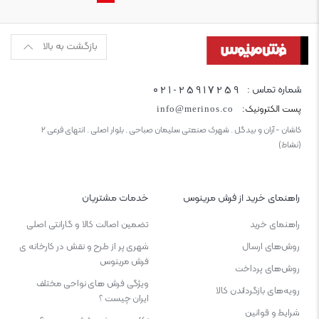
بازگشت به بالا
021-25917259
شماره تماس :
پست الکترونیک:
info@merinos.co
کاشان - آران و بیدگل . شهرک صنعتی سلیمان صباحی . بلوار اصلی . انتهای فرعی ۲
(نشاط)
راهنمای خرید از فرش مرینوس
خدمات مشتریان
راهنمای خرید
تضمین اصالت کالا و گارانتی اصلی
روش‌های ارسال
شهری پر از طرح و نقش در کارخانه ی
فرش مرینوس
روش‌های پرداخت
ویژگی‌ فرش‌ های نواحی مختلف
رویه‌های بازگرداندن کالا
ایران چیست ؟
شرایط و قوانین