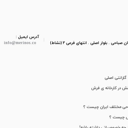
آدرس ایمیل :
|
ی . بلوار اصلی . انتهای فرعی ۲ (نشاط)
info@merinos.co
گارانتی اصلی
قش در کارخانه ی فرش
احی مختلف ایران چیست ؟
ش چیست ؟
 چه خصوصیاتی داشته باشه!