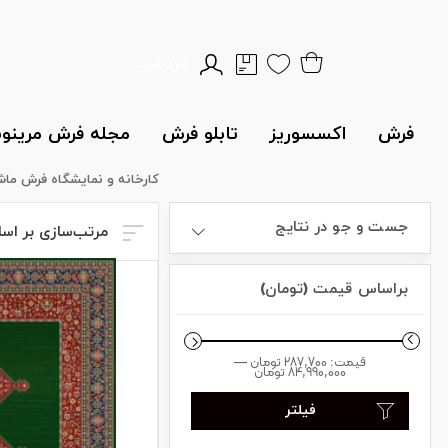
وارد شوید
فرش
اکسسوریز
تابلو فرش
مجله فرش مرین
کارخانه و نمایشگاه فرش ما
جست و جو در نتایج
مرتب‌سازی بر اس
براساس قیمت (تومان)
قیمت:
287,700 تومان
—
84,990,000 تومان
فیلتر