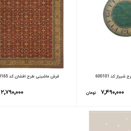
یراز کد 600101
فرش ماشینی طرح افشان کد 600165
۲,۷۹۰,۰۰۰
۷,۴۹۰,۰۰۰
تومان