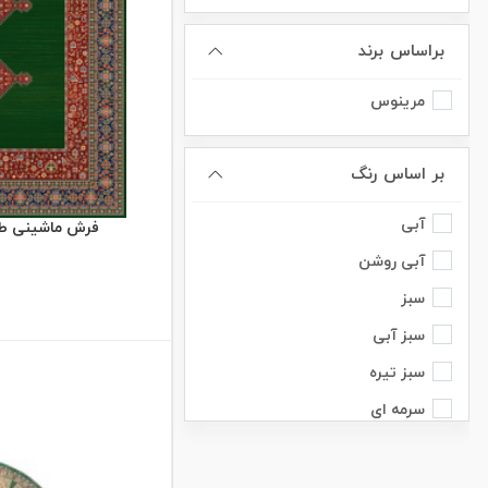
براساس برند
مرینوس
بر اساس رنگ
آبی
فرش ماشینی طرح دل
آبی روشن
سبز
سبز آبی
سبز تیره
سرمه ای
صورتی
صورتی_طوسی