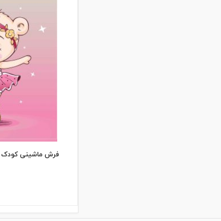
فرش ماشینی کودک طرح ک