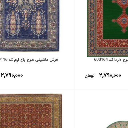
ربا کد 600164
فرش ماشینی طرح باغ ارم کد 600116
۲,۷۹۰,۰۰۰
۲,۷۹۰,۰۰۰
تومان