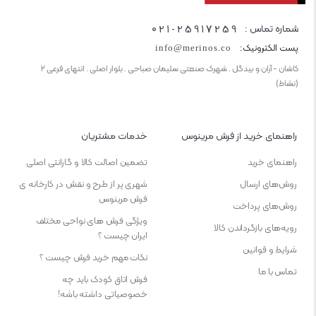
021-25917259
شماره تماس :
پست الکترونیک:
info@merinos.co
کاشان - آران و بیدگل . شهرک صنعتی سلیمان صباحی . بلوار اصلی . انتهای فرعی ۲
(نشاط)
راهنمای خرید از فرش مرینوس
خدمات مشتریان
راهنمای خرید
تضمین اصالت کالا و گارانتی اصلی
روش‌های ارسال
شهری پر از طرح و نقش در کارخانه ی
فرش مرینوس
روش‌های پرداخت
ویژگی‌ فرش‌ های نواحی مختلف
رویه‌های بازگرداندن کالا
ایران چیست ؟
شرایط و قوانین
نکات مهم خرید فرش چیست ؟
تماس با ما
فرش اتاق کودک باید چه
خصوصیاتی داشته باشه!