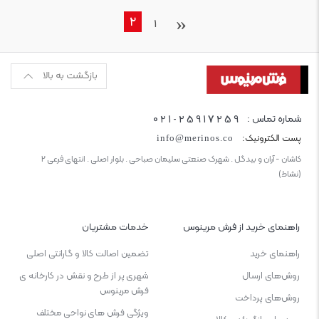
‹
2
1
بازگشت به بالا
021-25917259
شماره تماس :
پست الکترونیک:
info@merinos.co
کاشان - آران و بیدگل . شهرک صنعتی سلیمان صباحی . بلوار اصلی . انتهای فرعی ۲
(نشاط)
راهنمای خرید از فرش مرینوس
خدمات مشتریان
راهنمای خرید
تضمین اصالت کالا و گارانتی اصلی
روش‌های ارسال
شهری پر از طرح و نقش در کارخانه ی
فرش مرینوس
روش‌های پرداخت
ویژگی‌ فرش‌ های نواحی مختلف