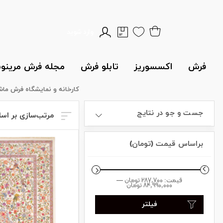
وارد شوید
فرش
اکسسوریز
تابلو فرش
مجله فرش مرین
کارخانه و نمایشگاه فرش ما
جست و جو در نتایج
مرتب‌سازی بر اس
براساس قیمت (تومان)
قیمت:
287,700 تومان
—
84,990,000 تومان
فیلتر