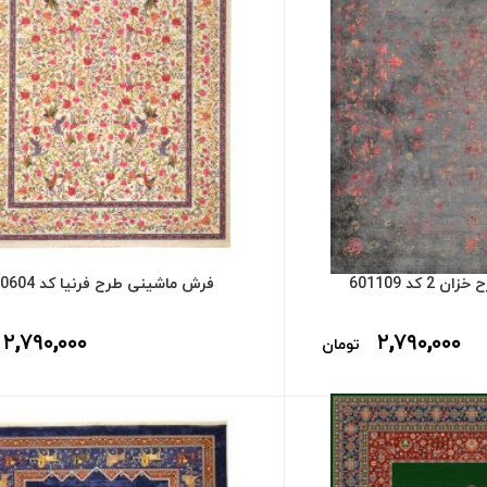
 کد 601109
فرش ماشینی طرح فرنیا کد 600604
۲,۷۹۰,۰۰۰
۲,۷۹۰,۰۰۰
تومان