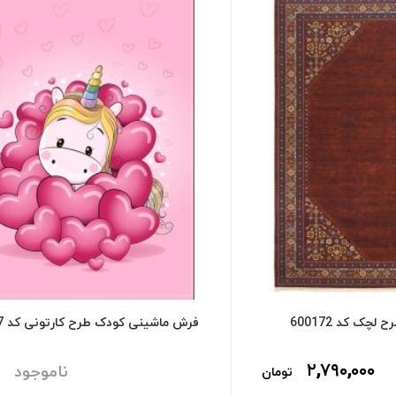
چک کد 600172
فرش ماشینی کودک طرح کارتونی کد 600207
۲,۷۹۰,۰۰۰
ناموجود
تومان