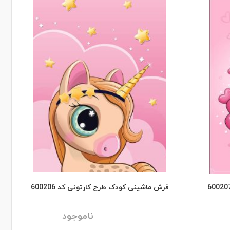
فرش ماشینی کودک طرح کارتونی کد 600206
ناموجود