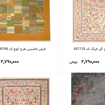
فرنگ کد 601110
فرش ماشینی طرح کوچ کد 600196
۲,۷۹۰,۰۰۰
۲,۷۹۰,۰۰۰
تومان