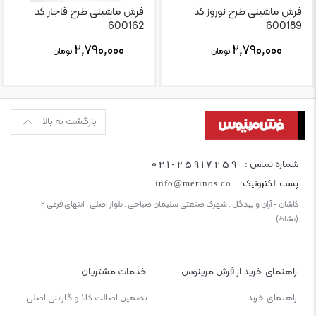
فرش ماشینی طرح نوروز کد
فرش ماشینی طرح قاجار کد
600162
600189
۲,۷۹۰,۰۰۰
۲,۷۹۰,۰۰۰
تومان
تومان
بازگشت به بالا
021-25917259
شماره تماس :
پست الکترونیک:
info@merinos.co
کاشان - آران و بیدگل . شهرک صنعتی سلیمان صباحی . بلوار اصلی . انتهای فرعی ۲
(نشاط)
راهنمای خرید از فرش مرینوس
خدمات مشتریان
راهنمای خرید
تضمین اصالت کالا و گارانتی اصلی