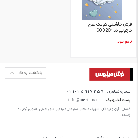
فرش ماشینی کودک طرح
کارتونی کد 600201
ناموجود
بازگشت به بالا
021-25917259
شماره تماس :
پست الکترونیک:
info@merinos.co
کاشان - آران و بیدگل . شهرک صنعتی سلیمان صباحی . بلوار اصلی . انتهای فرعی ۲
(نشاط)