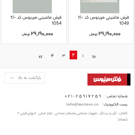
فرش ماشینی مرینوس کد tl-
فرش ماشینی مرینوس کد tl-
1054
1049
۲۹,۱۹۰,۰۰۰
۲۹,۱۹۰,۰۰۰
تومان
تومان
›
‹
2
4
3
1
بازگشت به بالا
021-25917259
شماره تماس :
پست الکترونیک:
info@merinos.co
کاشان - آران و بیدگل . شهرک صنعتی سلیمان صباحی . بلوار اصلی . انتهای فرعی ۲
(نشاط)