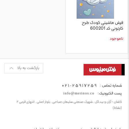
فرش ماشینی کودک طرح
کارتونی کد 600201
ناموجود
بازگشت به بالا
021-25917259
شماره تماس :
پست الکترونیک:
info@merinos.co
کاشان - آران و بیدگل . شهرک صنعتی سلیمان صباحی . بلوار اصلی . انتهای فرعی ۲
(نشاط)