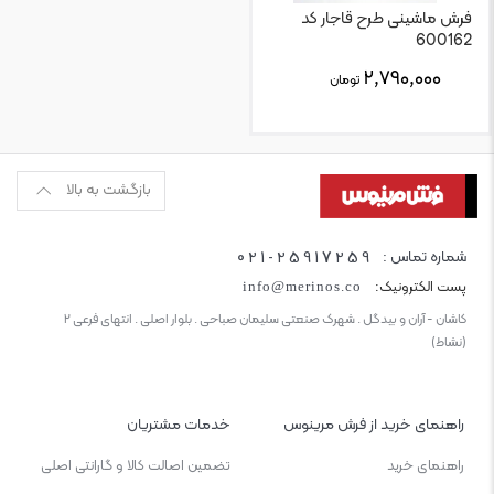
فرش ماشینی طرح قاجار کد
600162
۲,۷۹۰,۰۰۰
تومان
بازگشت به بالا
021-25917259
شماره تماس :
پست الکترونیک:
info@merinos.co
کاشان - آران و بیدگل . شهرک صنعتی سلیمان صباحی . بلوار اصلی . انتهای فرعی ۲
(نشاط)
راهنمای خرید از فرش مرینوس
خدمات مشتریان
راهنمای خرید
تضمین اصالت کالا و گارانتی اصلی