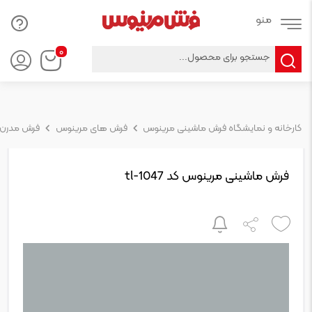
Products
۰
search
کارخانه و نمایشگاه فرش ماشینی مرینوس
فرش های مرینوس
فرش مدرن
فرش ماشینی مرینوس کد tl-1047