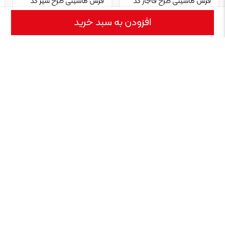
فرش ماشینی طرح قاجار کد
فرش ماشینی طرح شیر کد
600108
600162
افزودن به سبد خرید
۲,۷۹۰,۰۰۰
۲,۷۹۰,۰۰۰
تومان
تومان
نقد و بررسی
نمایش بیشتر
فرش ماشینی طرح آذین فرش مرینوس محصول برندی به همین نام است که
فعالیت تولیدی خود را در سال ۱۹۷۰ آغاز کرد, فرش مرینوس از نظر علاقمندان
به حوزه صنعت قالی بافی و فرش بافی از کیفیت قابل قبولی برخوردار است ,
طرح های موجود در فرش مرینوس با نقشه های ساده و رنگ بندی جذاب
توانسته است برای...
مشخصات
نمایش بیشتر