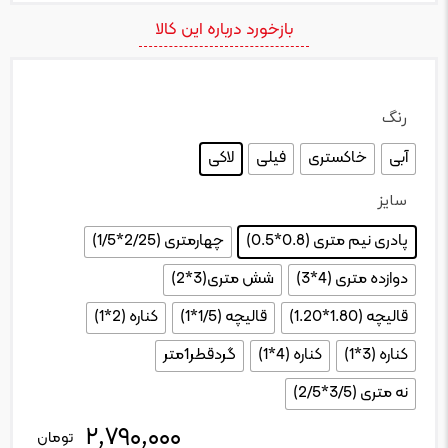
بازخورد درباره این کالا
رنگ
: لاکی
آبی
خاکستری
فیلی
لاکی
سایز
: پادری نیم متری (0.8*0.5)
پادری نیم متری (0.8*0.5)
چهارمتری (2/25*1/5)
دوازده متری (4*3)
شش متری(3*2)
قالیچه (1.80*1.20)
قالیچه (1/5*1)
کناره (2*1)
کناره (3*1)
کناره (4*1)
گردقطر1متر
نه متری (3/5*2/5)
۲,۷۹۰,۰۰۰
تعداد
تومان