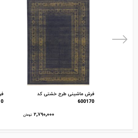
فرش ماشینی طرح خشتی کد
فر
10
600170
۲,۷۹۰,۰۰۰
تومان