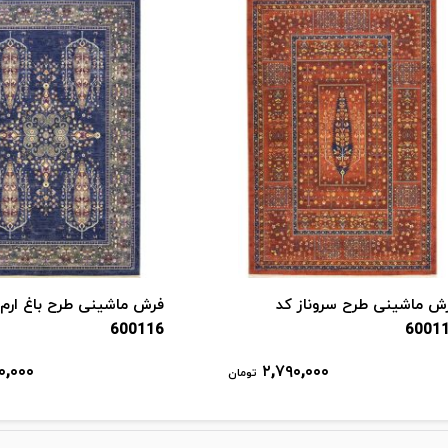
ش ماشینی طرح سروناز کد
فرش ماشینی طرح باغ ارم 
600116
6001
۰,۰۰۰
۲,۷۹۰,۰۰۰
تومان