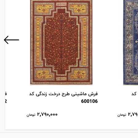
کد
فرش ماشینی طرح درخت زندگی کد
فرش
102
600106
۲,۷۹۰,۰۰۰
۲,۷۹
تومان
تومان