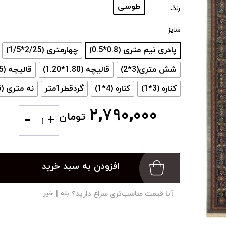
: طوسی
طوسی
رنگ
: پادری نیم متری (0.8*0.5)
سایز
پادری نیم متری (0.8*0.5)
چهارمتری (2/25*1/5)
شش متری(3*2)
قالیچه (1.80*1.20)
قالیچه (1/5*1)
کناره (3*1)
کناره (4*1)
گردقطر1متر
نه متری (3/5*2/5)
۲,۷۹۰,۰۰۰
-
تومان
+
افزودن به سبد خرید
آیا قیمت مناسب‌تری سراغ دارید؟
بله
|
خیر