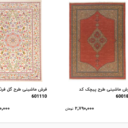
ش ماشینی طرح پیچک کد
فرش ماشینی طرح گل فرن
601110
6001
۰,۰۰۰
۲,۷۹۰,۰۰۰
تومان