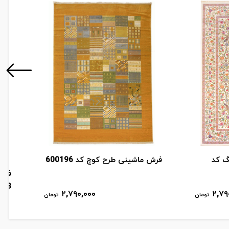
گ کد
فرش ماشینی طرح کوچ کد 600196
فرش
198
۲,۷۹۰,۰۰۰
۲,۷۹
تومان
تومان