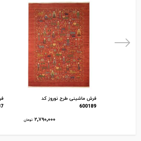
فرش ماشینی طرح نوروز کد
فر
87
600189
۲,۷۹۰,۰۰۰
تومان