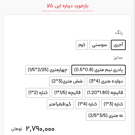
بازخورد درباره این کالا
رنگ
: آجری
آجری
سوسنی
کرم
سایز
: پادری نیم متری (0.8*0.5)
پادری نیم متری (0.8*0.5)
چهارمتری (2/25*1/5)
دوازده متری (4*3)
شش متری(3*2)
قالیچه (1.80*1.20)
قالیچه (1/5*1)
کناره (2*1)
کناره (3*1)
کناره (4*1)
گردقطر1متر
نه متری (3/5*2/5)
۲,۷۹۰,۰۰۰
تعداد
تومان