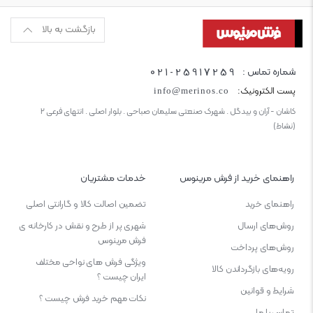
بازگشت به بالا
021-25917259
شماره تماس :
پست الکترونیک:
info@merinos.co
کاشان - آران و بیدگل . شهرک صنعتی سلیمان صباحی . بلوار اصلی . انتهای فرعی ۲
(نشاط)
راهنمای خرید از فرش مرینوس
خدمات مشتریان
راهنمای خرید
تضمین اصالت کالا و گارانتی اصلی
روش‌های ارسال
شهری پر از طرح و نقش در کارخانه ی
فرش مرینوس
روش‌های پرداخت
ویژگی‌ فرش‌ های نواحی مختلف
رویه‌های بازگرداندن کالا
ایران چیست ؟
شرایط و قوانین
نکات مهم خرید فرش چیست ؟