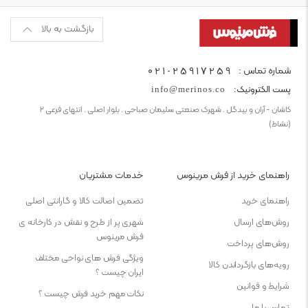
بازگشت به بالا
021-25917259
شماره تماس :
پست الکترونیک:
info@merinos.co
کاشان - آران و بیدگل . شهرک صنعتی سلیمان صباحی . بلوار اصلی . انتهای فرعی ۲
(نشاط)
راهنمای خرید از فرش مرینوس
خدمات مشتریان
راهنمای خرید
تضمین اصالت کالا و گارانتی اصلی
روش‌های ارسال
شهری پر از طرح و نقش در کارخانه ی
فرش مرینوس
روش‌های پرداخت
ویژگی‌ فرش‌ های نواحی مختلف
رویه‌های بازگرداندن کالا
ایران چیست ؟
شرایط و قوانین
نکات مهم خرید فرش چیست ؟