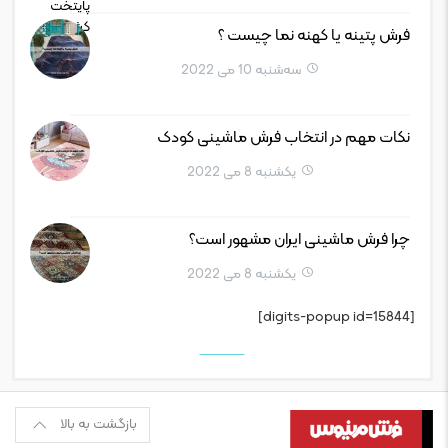
فرش پتینه یا کهنه نما چیست ؟
سه‌شنبه 10 می 2022
نکات مهم در انتخاب فرش ماشینی کودک
یکشنبه 8 می 2022
چرا فرش ماشینی ایران مشهور است؟
یکشنبه 8 می 2022
[digits-popup id=15844]
بازگشت به بالا