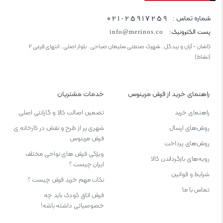
021-25917259
شماره تماس :
پست الکترونیک:
info@merinos.co
کاشان - آران و بیدگل . شهرک صنعتی سلیمان صباحی . بلوار اصلی . انتهای فرعی ۲
(نشاط)
راهنمای خرید از فرش مرینوس
خدمات مشتریان
راهنمای خرید
تضمین اصالت کالا و گارانتی اصلی
روش‌های ارسال
شهری پر از طرح و نقش در کارخانه ی
فرش مرینوس
روش‌های پرداخت
ویژگی‌ فرش‌ های نواحی مختلف
رویه‌های بازگرداندن کالا
ایران چیست ؟
شرایط و قوانین
نکات مهم خرید فرش چیست ؟
تماس با ما
فرش اتاق کودک باید چه
خصوصیاتی داشته باشه!