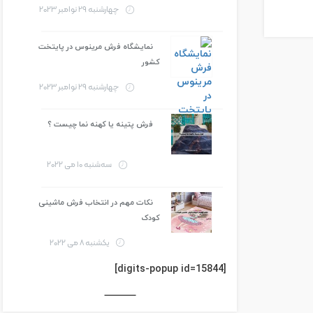
چهارشنبه 29 نوامبر 2023
نمایشگاه فرش مرینوس در پایتخت
کشور
چهارشنبه 29 نوامبر 2023
فرش پتینه یا کهنه نما چیست ؟
سه‌شنبه 10 می 2022
نکات مهم در انتخاب فرش ماشینی
کودک
یکشنبه 8 می 2022
[digits-popup id=15844]