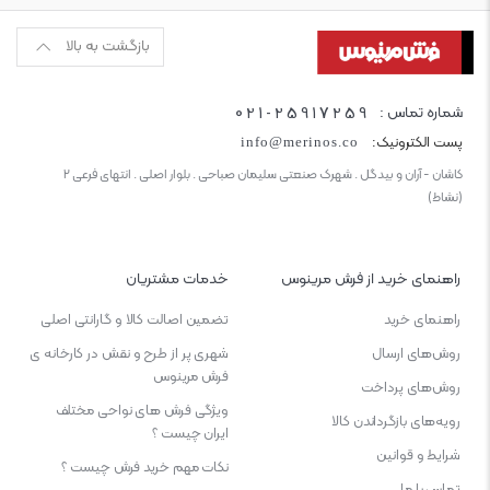
بازگشت به بالا
021-25917259
شماره تماس :
پست الکترونیک:
info@merinos.co
کاشان - آران و بیدگل . شهرک صنعتی سلیمان صباحی . بلوار اصلی . انتهای فرعی ۲
(نشاط)
راهنمای خرید از فرش مرینوس
خدمات مشتریان
راهنمای خرید
تضمین اصالت کالا و گارانتی اصلی
روش‌های ارسال
شهری پر از طرح و نقش در کارخانه ی
فرش مرینوس
روش‌های پرداخت
ویژگی‌ فرش‌ های نواحی مختلف
رویه‌های بازگرداندن کالا
ایران چیست ؟
شرایط و قوانین
نکات مهم خرید فرش چیست ؟